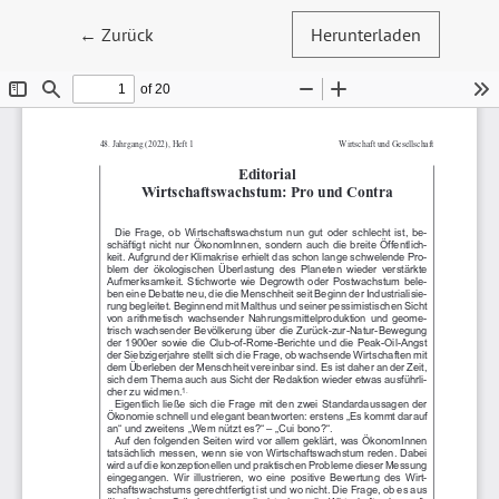
Zu Artikeldetails zurückkehren
←
Zurück
Herunterladen