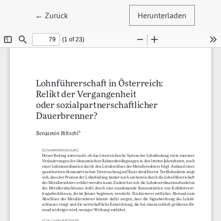
Zu Artikeldetails zurückkehren
←
Zurück
Herunterladen