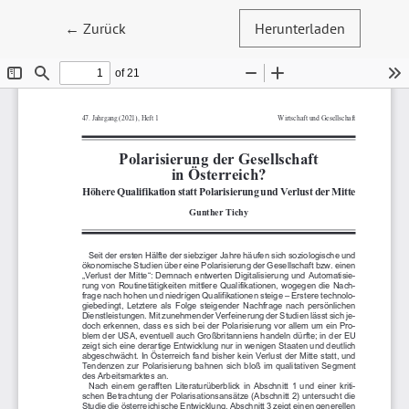
Zu Artikeldetails zurückkehren
←
Zurück
Herunterladen