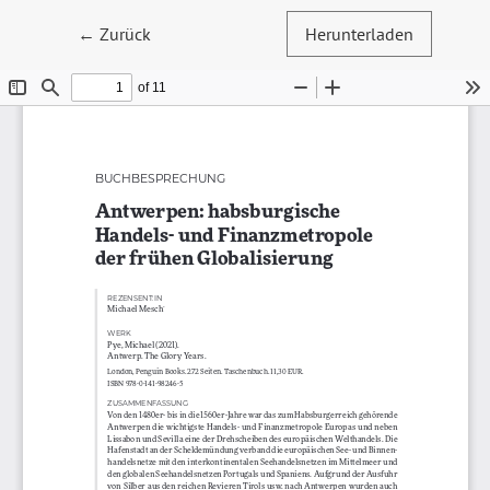
Zu Artikeldetails zurückkehren
←
Zurück
Herunterladen