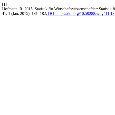
[1]
Hofmann, R. 2015. Statistik für Wirtschaftswissenschaftler: Statisti
41, 1 (Jan. 2015), 181–182
. DOI:https://doi.org/10.59288/wug411.1