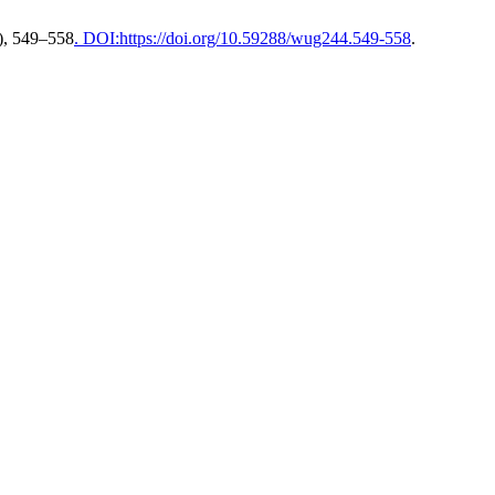
8), 549–558
. DOI:https://doi.org/10.59288/wug244.549-558
.