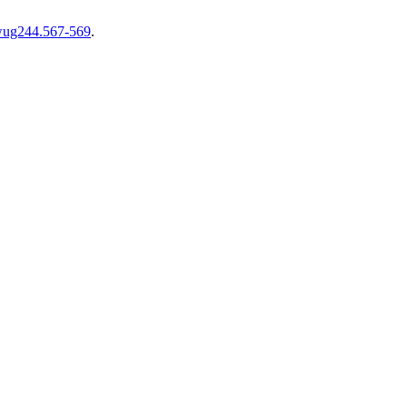
/wug244.567-569
.