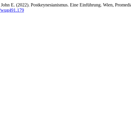
, John E. (2022). Postkeynesianismus. Eine Einführung. Wien, Prome
88/wug491.179