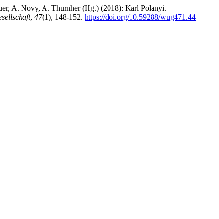
er, A. Novy, A. Thurnher (Hg.) (2018): Karl Polanyi.
sellschaft
,
47
(1), 148-152.
https://doi.org/10.59288/wug471.44