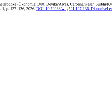
eterodoxe) Ökonomie: Dutt, Devika/Alves, Carolina/Kesar, Surbhi/Kv
 n. 1, p. 127–136, 2026.
DOI: 10.59288/wug521.127-136.
Disponível em