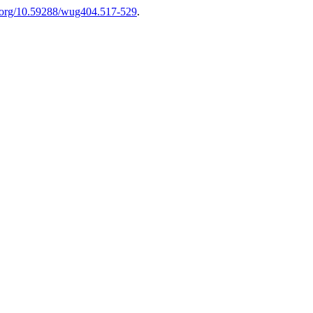
i.org/10.59288/wug404.517-529
.