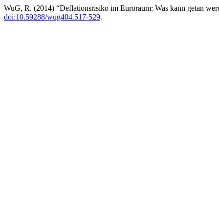
WuG, R. (2014) “Deflationsrisiko im Euroraum: Was kann getan we
doi:10.59288/wug404.517-529
.