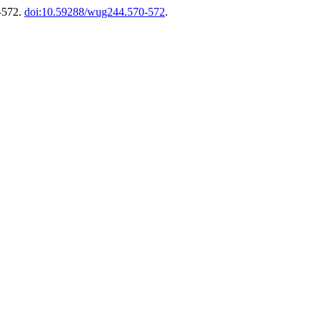
0–572.
doi:10.59288/wug244.570-572
.