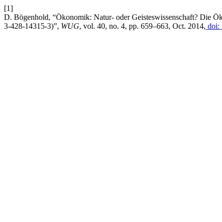
[1]
D. Bögenhold, “Ökonomik: Natur- oder Geisteswissenschaft? Die Ö
3-428-14315-3)”,
WUG
, vol. 40, no. 4, pp. 659–663, Oct. 2014,
doi: