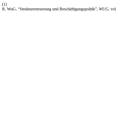
[1]
R. WuG, “Strukturerneuerung und Beschäftigungspolitik”,
WUG
, vo