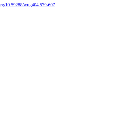
i.org/10.59288/wug404.579-607
.