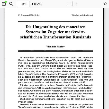
(1 of 28)
Toggle
Find
Zoom
Zoom
To
Sidebar
Out
In
29. Jahrgang 
(2003), Heft 4 
Wirtschaft 
und 
Gesellschaft 
Die Umgest
altung 
des monetären 
Systems 
im Zuge 
der marktwirt­
sch aftliehen 
Tr ansform
ation 
Russl
ands 
Vladimir 
Pankov 
ln 
modernen 
entwickelten 
Ma
rktwirtschaften 
bildet 
der 
mone
täre 
Bereich 
bekanntlich 
das 
,.Blut
gefäßsystem" 
der 
ganzen 
Nationalö
kono­
mie
,  das 
in  krisenha
ften 
Situationen 
häufig 
zu 
deren 
neur
algischem 
Punk
t  wird. 
Insofe
rn war 
und  bleib
t  dieser 
Bereich 
für 
das 
neue 
Russ­
land, 
das 
nach  dem 
Zer
fall 
der 
UdSSR  im  Dezember 
1991 
zur 
Welt 
gekommen 
war, 
eine
s  der 
strateg
ischen 
Geb
iete 
der 
ma
rktwirtsch
aft­
liehen 
Tra
nsformat
ion.  Die 
Russische 
Föderation 
(RF) 
verfü
gt der
zeit 
-
als 
Ergebnis 
der 
bisherigen 
ma
rktwirtschaftl
ich 
orientierten 
Ref
ormen 
-
über 
alle 
wesentl
ichen 
Grund
lagen 
der 
Ma
rktwirtsch
aft, 
was 
voll  und 
ganz 
auch 
auf 
das 
Geld-
und  Kreditwesen 
dieses 
Landes 
zutrif
ft . 
Für 
den 
Leser 
von 
,.Wi
rtschaft 
und 
Gesellscha
ft" dür
fte 
die 
Problematik 
des 
vorliegenden 
Artikels von 
besonderem 
Interesse 
sein, 
weil 
die 
Raif
f­
eisen
bank 
Austria 
und 
die 
Bank 
Austria/C
reditanstalt 
unter 
allen 
auslän­
dischen 
Banken 
im 
mone
tären 
Bereich 
der 
RF  am 
stärksten 
verank
ert 
sind 
und 
hier 
Pos
itionen 
innehab
en, 
die 
sie auszubauen 
trachte
n. 
Die 
bisherige 
markt
wirtschaftl
iche 
Transition 
der 
RF 
lässt 
sich 
in zwei 
1 
Phasen 
teilen: 
Die 
erste 
Phase, 
die als 
Phase 
des 
Um
bruchs 
und einer 
tief 
greifenden 
Tra
nsformationsk
rise 
zu 
bez
eichnen 
ist, 
hatte 
am 
2. Jänner 
1992 
mit der 