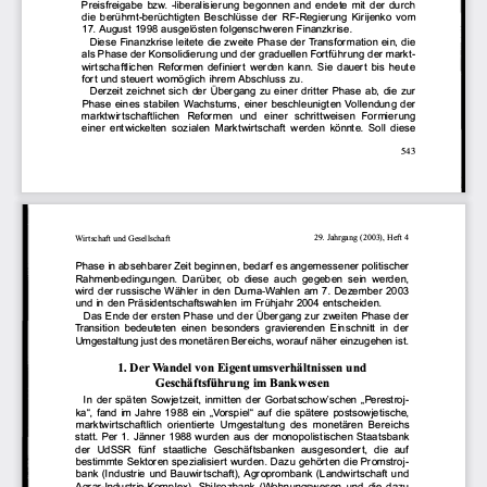
Preis
freigabe 
bzw. 
-Iiberaiisierung 
begonnen 
and 
ende
te  mit  der 
dur
ch 
die 
berü
hmt-berüchtigten 
Besch
lüsse 
der  RF-R
egierun
g  Kirijenk
o  vom 
17.  August 
1998 
ausgel
östen 
fo lgensc
hweren 
Fina
nzkrise. 
Diese 
Finan
zkrise 
leitete 
die 
zweite 
Phase 
der 
Tra
nsformation 
ein,  die 
als 
Phase der 
Kons
olid
ierung 
und 
der 
graduellen 
Fortfü
hrun
g der 
ma
rkt­
wirtschaftl
ichen 
Ref
ormen 
defi
niert 
werden  ka
nn. 
Sie 
dauert 
bis 
heute 
fo rt und 
steuert 
womög
lich 
ihrem 
Abschluss zu
. 
Der
zeit 
zeichnet 
sich 
der 
Übergang 
zu 
einer 
dritter 
Phase 
ab,  die 
zur 
Phase 
eine
s  st
abilen 
Wachstums, 
einer 
besc
hleuni
gten 
Vo llendung 
der 
ma
rktwirts
chaftliehen 
Ref
ormen 
und 
einer 
sch
rittwe
isen 
Formierun
g 
einer 
entwickelten 
sozialen 
Ma
rktwirtschaft 
werden 
könnte. 
Soll 
diese 
543 
29. Jahrgang 
(2003), 
Heft 
4 
Wirtschaft 
und 
Gesellschaft 
Phase 
in abseh
barer 
Zeit 
beginnen, 
bedar
f es angemessener 
politischer 
Rahm
enbe
dingung
en.  Darüber
,  ob 
diese 
auch 
gegeben 
sein 
wer
den, 
wird 
der 
russische 
Wä
hler in den 
Duma
-Wahlen 
am 7. 
Dez
em
ber 
2003 
und  in den 
Präsiden
tsch
aftswa
hlen 
im 
Früh
jahr 
2004 
ents
chei
den. 
Das 
Ende 
der 
ersten 
Phase 
und  der 
Übergang 
zur 
zwe
iten 
Phase 
der 
Transition 
bedeut
eten 
einen 
besonders 
gravier
enden 
Einschn
itt  in  der 
Umg
estaltung 
just 
des 
monetären 
Bereichs, 
worauf 
näher 
einzugehen 
ist. 
1. 
Der Wandel von Eigentumsverhältnissen 
und 
Geschäftsführung 
im Bankwesen 
ln der späten 
Sow
jetzeit, 
inm
itten 
der 
Gorbatschow'schen 
"Perest
roj­
ka", fa nd 
im  Jahr
e  1988 
ein 
"Vors
piel" 
auf 
die 
spä
tere 
postsow
jetische, 
ma
rktwirtschaf
tlich 
orientier
te 
Um
gesta
ltung 
des 
mone
tären 
Bereichs 
statt. 
Per 
1. Jänner 
1988 
wurden 
aus 
der 
monopol
istischen 
Staa
tsbank 
der 
UdSSR 
fü nf 
staa
tliche 
Geschä
ftsbank
en 
ausgesondert, 
die 
auf 
bestim
mte 
Sek
toren 
spezialisiert 
wur
den
.  Dazu gehör
ten 
die 
Prom
stroj
bank 
(Indus
trie 
und  Sauwi
rtschaft), 
Agropr
ombank 
(Landwirt
sch
aft 
und 
Agrar
-Indus
trie-Kom
plex),  Shils
ozbank 
(Wohnun
gswesen 
und 
die 
dazu 