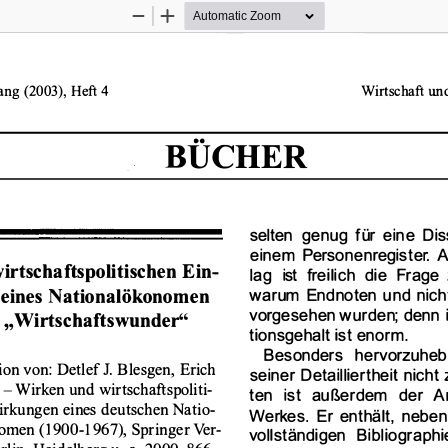
Zoom
Zoom
Out
In
Wirtschaft 
und
ang 
(2003), Heft 4 
BÜCHER 
selten 
genug 
für  eine 
Dis
einem 
Perso
nenregister. 
A
rtschaftspolitischen 
Ein­
lag  ist  fr
eilich 
die  Frage 
warum 
Endnoten 
und 
nich
eines 
Nationalökonomen 
vorgesehen 
wurden; 
denn i
 "Wirtschaftswunder" 
tionsgehalt 
ist enorm
. 
Besonders 
hervorzuheb
ion 
von: 
Detlef 
Blesgen, 
Erich 
J. 
seiner 
Detailliertheil 
nicht 
 -
Wirken 
und wirtschaftspoliti­
ten 
ist  außerdem 
der 
A
irkun
gen eines deutschen 
Natio-
Werk
es.  Er enthält, 
neben
omen 
(1900-1967), 
Springer 
Ver­
vollständigen 
Bibliographi
rlin, 
Heidelberg 
u. a. 2000, 
866 