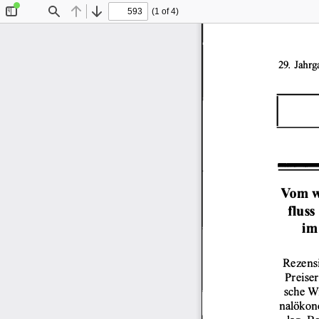
(1 of 4)
Toggle
Find
Previous
Next
Sidebar
29. Jahrg
Vom wi
fluss 
im
Rezens
Preiser
sche 
W
nalökon
lag,  Be