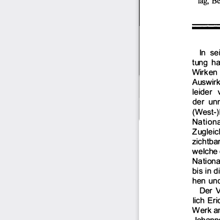
ln  se
tung 
ha
Wirken 
Auswir
leider 
der 
unm
(West
-
Nation
Zugleic
zichtba
welche 
Nation
bis in d
hen und
Der V
lich Eri
Werk 
a