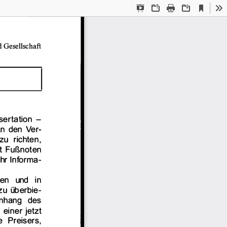
Current
Presentation
Open
Print
Download
To
View
Mode
 
Gesellschaft 
sertation 
-
n  den 
Ver­
zu  richten, 
t 
Fußnoten 
hr 
Informa­
en 
und 
in 
zu überbie­
nhang  des 
 
einer 
jetzt 
e 
Preisers, 