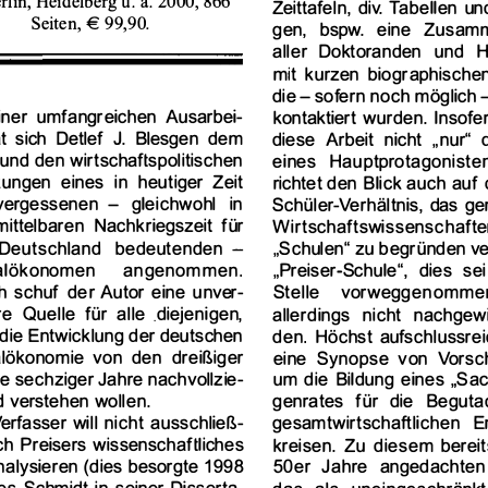
Zeittaf
eln, div.  Ta bellen 
un
Seiten, 
€ 99,90. 
gen, 
bspw. 
eine 
Zusam
aller 
Doktoranden 
und 
H
mit  kurzen 
biographischen
die - sof
ern noch 
möglich 
iner 
umfangreichen 
Ausarbei­
kontaktiert 
wurden. 
Insofe
t  sich 
Detlef 
J.  Blasgen 
dem 
diese 
Arbeit 
nicht 
"nur"  
und den 
wirtscha
ftspolitischen 
eines 
Hauptprot
agonist
en
kungen 
eines 
in  heutiger 
Zeit 
richtet 
den 
Blick 
auch 
auf 
vergessenen 
- gleich
wohl 
in 
Schüler
-Verhältnis, 
das  ge
ittelbaren 
Nach
kriegszeit 
für 
Wirtsch
aftswi
ssenscha
fte
)Deutschland 
bedeutenden 
-
"Schulen" 
zu begründen 
ve
a
lökonomen 
angenom
men. 
"Preiser-Sch
ule", 
dies 
sei
h 
schuf 
der Autor 
eine 
unver­
Stelle 
vorweg
genommen
re 
Quelle 
für  alle 
.diejenigen, 
allerdings 
nicht 
nachgewi
die Entwi
cklung 
der deutschen 
den. 
Höchst 
aufschlussrei
alökonomie 
von 
den 
dreißiger 
eine 
Synopse  von 
Vorsch
ie sechziger 
Jahre nachvollzie­
um die Bildung 
eines 
"Sac
 verst
ehen 
wollen. 
genr
ates 
für  die 
Beguta
erfasser 
will nicht 
ausschließ­
gesamtwirtscha
ftlichen 
E
ch 
Preisars 
wissenschaftliches 
kreisen. 
Zu  diesem 
bereit
nalysieren 
(dies 
besorgte 
1998 
50er 
Jahre  angedachten