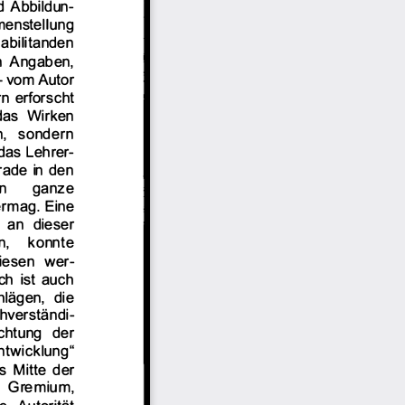
d Abbildun­
mens
tellung 
abili
tanden 
 
Angaben, 
-vom Autor 
rn erforscht 
das 
Wirken 
, 
sondern 
das Leh
rer­
rade 
in  den 
n 
ganze 
rmag. 
Eine 
  an  dieser 
, 
konnte 
esen 
wer­
ch 
ist auch 
lägen, 
die 
hverstä
ndi­
chtung 
der 
ntw
icklung" 
s 
Mitte  der 
 
Gremium, 