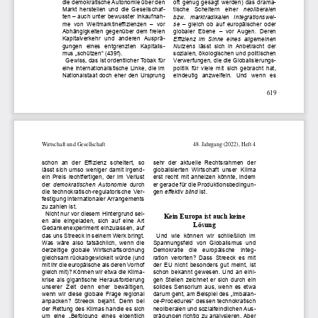
die demokratische Autonomie über den 
oft  genug  gesagt  werden)  das  drama-
Markt  herstellen  und  die  Gesellschaf
-
tische   Scheitern   einer   
neoliberalen 
ten – auch unter bewusster Inkaufnah
-
bzw.   marktradikalen
Integrationswei
-
me  von  Weltmarktineffizienzen  –  vor 
se
  –  gleich  ob  auf  europäischer  oder  
Abhängigkeiten gegenüber dem freien 
globaler  Ebene  –  vor  Augen.  Deren 
Kapitalverkehr  und  anderen  Ausprä-
Effizienz im Sinne eines allgemeinen 
gungen  eines  entgrenzten  Kapitalis
-
Nutzens
  lässt  sich  in  Anbetracht  der  
mus „schützen“ (439f).
sozialen, ökologischen und politischen 
Gewiss, das ist ordentlicher Tobak für 
Verwerfungen, die die Globalisierungs
-
eine internationalistische Linke, die im 
politik  für  viele  mit  sich  gebracht  hat,  
Nationalstaat doch eher den Ursprung 
eindeutig   anzweifeln.   Und   wenn   es   
619
Wirtschaft und Gesellschaft
48. Jahrgang (2022), Heft 4
schon  an  der  Effizienz  scheitert,  so 
sehr  der  aktuelle  Rechtsrahmen  der  
lässt  sich  umso  weniger  damit  irgend
-
globalisierten  Wirtschaft  unser  Klima  
ein  Preis  rechtfertigen,  der  im  Verlust  
erst  recht  mit  anheizen  könnte,  indem  
der 
demokratischen
Autonomie
  durch  
er gerade für die Produktionsbedingun
-
die  technokratisch-regulatorische  Ver-
gen 
effektiv blind
 ist.
festigung internationaler Arrangements 
zu zahlen ist. 
Nicht nur vor diesem Hintergrund sei-
Kein Europa ist auch keine 
en  alle  eingeladen,  sich  auf  eine  Art  
Lösung
Gedankenexperiment einzulassen, auf 
Und  wie  können  wir  schließlich  im  
das uns Streeck in seinem Werk bringt. 
Spannungsfeld  von  Globalismus  und  
Was  wäre  also  tatsächlich,  wenn  die  
Demokratie   die   europäische   Integ-
derzeitige  globale  Wirtschaftsordnung  
ration  verorten?  Dass  Streeck  es  mit  
gleichsam rückabgewickelt würde (und 
der EU nicht besonders gut meint, ist 
mit ihr die europäische als deren Vorhof 
schon bekannt gewesen. Und an eini
-
gleich mit)? Können wir etwa die Klima-
gen  Stellen  zeichnet  er  sich  durch  ein  
krise  als  gigantische  Herausforderung  
solides  Sensorium  aus,  wenn  es  etwa  
unserer   Zeit   denn   eher   bewältigen,   
darum geht, am Beispiel des „Imbalan
-
wenn wir diese globale Frage regional 
ce-Procedures“ dessen technokratisch 
anpacken?  Streeck  bejaht.  Denn  bei  
neoliberalen und sozialfeindlichen Aus- 
der Rettung des Klimas handle es sich 
prägungen richtig zu analysieren. Aber 
um  eine  „Befolgung  eines  eigentlich  