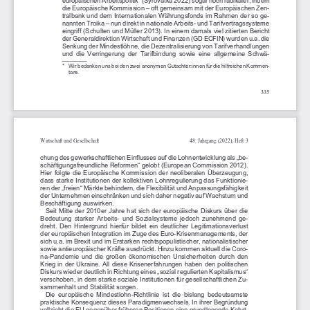
europäischen Arbeitspolitik“ (Syrovatka 2022) sogar noch radikaler, indem
die Europäische Kommission – oft gemeinsam mit der Europäischen Zen
-
tralbank und dem Internationalen Währungsfonds im Rahmen der so ge
-
nannten Troika – nun direkt in nationale Arbeits- und Tarifvertragssysteme
eingriff (Schulten und Müller 2013). In einem damals viel zitierten Bericht
der Generaldirektion Wirtschaft und Finanzen (GD ECFIN) wurden u.a. die
Senkung der Mindestlöhne, die Dezentralisierung von Tarifverhandlungen
und  die  Verringerung  der  Tarifbindung  sowie  eine  allgemeine  Schwä
-
*   Wir bedanken uns bei den zwei anonymen Gutachter:innen für die hilfreichen Kommen
-
tare.
335
Wirtschaft und Gesellschaft
48. Jahrgang (2022), Heft 3
chung des gewerkschaftlichen Einflusses auf die Lohnentwicklung als „be
-
schäftigungsfreundliche Reformen“ gelobt (European Commission 2012).
Hier folgte die Europäische Kommission der neoliberalen Überzeugung,
dass starke Institutionen der kollektiven Lohnregulierung das Funktionie
-
ren der „freien“ Märkte behindern, die Flexibilität und Anpassungsfähigkeit
der Unternehmen einschränken und sich daher negativ auf Wachstum und
Beschäftigung auswirken.
Seit Mitte der 2010er Jahre hat sich der europäische Diskurs über die
Bedeutung  starker  Arbeits-  und  Sozialsysteme  jedoch  zunehmend  ge
-
dreht. Den Hintergrund hierfür bildet ein deutlicher Legitimationsverlust
der europäischen Integration im Zuge des Euro-Krisenmanagements, der
sich u.a. im Brexit und im Erstarken rechtspopulistischer, nationalistischer
sowie antieuropäischer Kräfte ausdrückt. Hinzu kommen aktuell die Coro
-
na-Pandemie und die großen ökonomischen Unsicherheiten durch den
Krieg in der Ukraine. All diese Krisenerfahrungen haben den politischen
Diskurs wieder deutlich in Richtung eines „sozial regulierten Kapitalismus“
verschoben, in dem starke soziale Institutionen für gesellschaftlichen Zu-
sammenhalt und Stabilität sorgen.
Die  europäische  Mindestlohn-Richtlinie  ist  die  bislang  bedeutsamste
praktische Konsequenz dieses Paradigmenwechsels. In ihrer Begründung