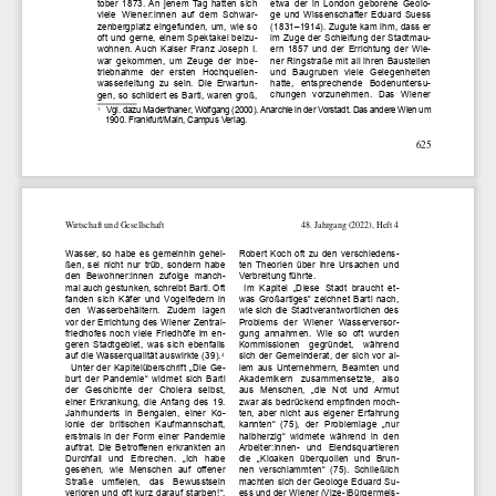
etwa  der  in  London  geborene  Geolo-
tober  1873.  An  jenem  Tag  hatten  sich  
ge  und  Wissenschafter  Eduard  Suess  
viele  Wiener:innen  auf  dem  Schwar-
(1831–1914). Zugute kam ihm, dass er 
zenbergplatz eingefunden, um, wie so 
im Zuge der Schleifung der Stadtmau-
oft und gerne, einem Spektakel beizu
-
ern  1857  und  der  Errichtung  der  Wie-
wohnen.  Auch  Kaiser  Franz  Joseph  I.  
ner Ringstraße mit all ihren Baustellen 
war  gekommen,  um  Zeuge  der  Inbe-
und  Baugruben  viele  Gelegenheiten  
triebnahme  der  ersten  Hochquellen
-
hatte,   entsprechende   Bodenuntersu
-
wasserleitung  zu  sein.  Die  Erwartun-
chungen  vorzunehmen.  Das  Wiener  
gen, so schildert es Bartl, waren groß, 
Vgl. dazu Maderthaner, Wolfgang (2000). Anarchie in der Vorstadt. Das andere Wien um 
1        
1900. Frankfurt/Main, Campus Verlag.
625
Wirtschaft und Gesellschaft
48. Jahrgang (2022), Heft 4
Wasser,  so  habe  es  gemeinhin  gehei
-
Robert  Koch  oft  zu  den  verschiedens
-
ßen,  sei  nicht  nur  trüb,  sondern  habe  
ten  Theorien  über  ihre  Ursachen  und  
den  Bewohner:innen  zufolge  manch-
Verbreitung führte.
mal auch gestunken, schreibt Bartl. Oft 
Im  Kapitel  „Diese  Stadt  braucht  et-
fanden  sich  Käfer  und  Vogelfedern  in  
was  Großartiges“  zeichnet  Bartl  nach,  
den   Wasserbehältern.   Zudem   lagen   
wie sich die Stadtverantwortlichen des 
vor der Errichtung des Wiener Zentral-
Problems  der  Wiener  Wasserversor
-
friedhofes  noch  viele  Friedhöfe  im  en-
gung  annahmen.  Wie  so  oft  wurden  
geren  Stadtgebiet,  was  sich  ebenfalls  
Kommissionen    gegründet,    während    
auf die Wasserqualität auswirkte (39).
sich der Gemeinderat, der sich vor al-
2
Unter  der  Kapitelüberschrift  „Die  Ge-
lem  aus  Unternehmern,  Beamten  und  
burt  der  Pandemie“  widmet  sich  Bartl  
Akademikern   zusammensetzte,   also   
der   Geschichte   der   Cholera   selbst,   
aus  Menschen,  „die  Not  und  Armut  
einer  Erkrankung,  die  Anfang  des  19.  
zwar als bedrückend empfinden moch
-
Jahrhunderts  in  Bengalen,  einer  Ko-
ten,  aber  nicht  aus  eigener  Erfahrung  
lonie  der  britischen  Kaufmannschaft,  
kannten“  (75),  der  Problemlage  „nur  
erstmals  in  der  Form  einer  Pandemie  
halbherzig“
widmete  während  in  den  
auftrat.  Die  Betroffenen  erkrankten  an 
Arbeiter:innen-  und  Elendsquartieren  
Durchfall  und  Erbrechen.  „Ich  habe  
die  „Kloaken  überquollen  und  Brun-
gesehen,  wie  Menschen  auf  offener 
nen  verschlammten“  (75).  Schließlich  
Straße   umfielen,   das   Bewusstsein 
machten sich der Geologe Eduard Su-
verloren  und  oft  kurz  darauf  starben!“,  
ess und der Wiener (Vize-)Bürgermeis
-