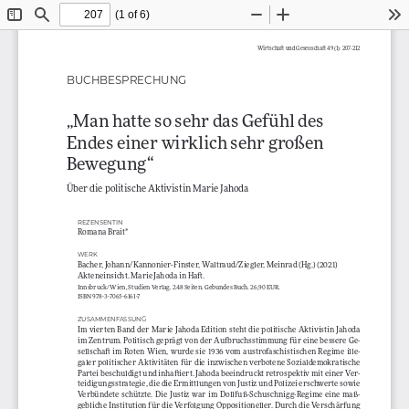
(1 of 6)
Toggle
Find
Zoom
Zoom
To
Sidebar
Out
In
Wirtschaft und Gesellschaft 49 (1): 207-212
BUCHBESPRECHUNG
„Man hatte so sehr das Gefühl des 
Endes einer wirklich sehr großen 
Bewegung“ 
Über die politische Aktivistin Marie Jahoda
REZENSENTIN
Romana Brait* 
WERK
Bacher, Johann/Kannonier-Finster, Waltraud/Ziegler, Meinrad (Hg.) (2021)
Akteneinsicht. Marie Jahoda in Haft. 
Innsbruck/ Wien, Studien Verlag. 248 Seiten. Gebundes Buch. 26,90 EUR. 
ISBN 978-3-7065-6161-7
ZUSAMMENFASSUNG
Im  vierten  Band  der  Marie  Jahoda  Edition  steht  die  politische  Aktivistin  Jahoda  
im Zentrum. Politisch geprägt von der Aufbruchsstimmung für eine bessere Ge-
sellschaft  im  Roten  Wien,  wurde  sie  1936  vom  austrofaschistischen  Regime  ille-
galer  politischer  Aktivitäten  für  die  inzwischen  verbotene  Sozialdemokratische  
Partei beschuldigt und inhaftiert. Jahoda beeindruckt retrospektiv mit einer Ver-
teidigungsstrategie, die die Ermittlungen von Justiz und Polizei erschwerte sowie 
Verbündete  schützte.  Die  Justiz  war  im  Dollfuß-Schuschnigg-Regime  eine  maß-
gebliche Institution für die Verfolgung Oppositioneller. Durch die Verschärfung 