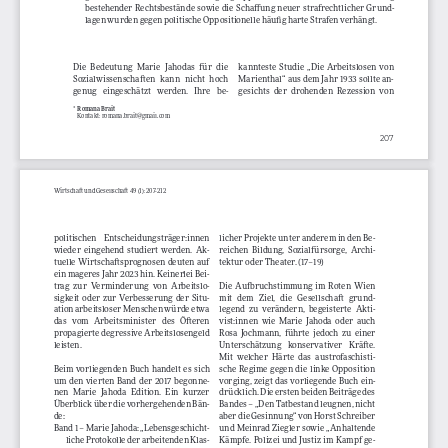
bestehender  Rechtsbestände  sowie  die  Schaffung  neuer  strafrechtlicher  Grund-
lagen wurden gegen politische Oppositionelle häufig harte Strafen verhängt. 
Die   Bedeutung   Marie   Jahodas   für   die   
kannteste  Studie  „Die  Arbeitslosen  von  
Sozialwissenschaften   kann   nicht   hoch   
Marienthal“ aus dem Jahr 1933 sollte an-
genug    eingeschätzt    werden.    Ihre    be-
gesichts   der   drohenden   Rezession   von   
Romana Brait
*  
    Kontakt: romana.brait@gmail.com
207
Wirtschaft und Gesellschaft 49 (1): 207-212
politischen     Entscheidungsträger:innen     
licher Projekte unter anderem in den Be-
wieder  eingehend  studiert  werden.  Ak-
reichen  Bildung,  Sozialfürsorge,  Archi-
tuelle  Wirtschaftsprognosen  deuten  auf  
tektur oder Theater. (17–19)
ein mageres Jahr 2023 hin. Keinerlei Bei-
trag  zur  Verminderung  von  Arbeitslo-
Die  Aufbruchstimmung  im  Roten  Wien  
sigkeit  oder  zur  Verbesserung  der  Situ-
mit   dem   Ziel,   die   Gesellschaft   grund-
ation arbeitsloser Menschen würde etwa 
legend  zu  verändern,  begeisterte  Akti-
das   vom   Arbeitsminister   des   Öfteren   
vist:innen  wie  Marie  Jahoda  oder  auch  
propagierte degressive Arbeitslosengeld 
Rosa  Jochmann,  führte  jedoch  zu  einer  
leisten. 
Unterschätzung    konservativer    Kräfte.    
Mit   welcher   Härte   das   austrofaschisti-
Beim  vorliegenden  Buch  handelt  es  sich  
sche  Regime  gegen  die  linke  Opposition  
um  den  vierten  Band  der  2017  begonne-
vorging,  zeigt  das  vorliegende  Buch  ein-
nen   Marie   Jahoda   Edition.   Ein   kurzer   
drücklich. Die ersten beiden Beiträge des 
Überblick über die vorhergehenden Bän-
Bandes – „Den Tatbestand leugnen, nicht 
de:
aber die Gesinnung“ von Horst Schreiber 
Band 1 – Marie Jahoda: „Lebensgeschicht-
und  Meinrad  Ziegler  sowie  „Anhaltende  
liche Protokolle der arbeitenden Klas-
Kämpfe.  Polizei  und  Justiz  im  Kampf  ge-