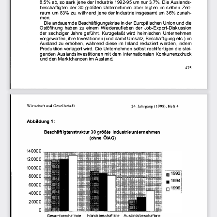
ab, so sank jene der 
Industrie 
um nur 
Die Auslands­
8,5
% 
1992-95 
3, 7%. 
beschäftigten 
der 
größten Unternehmen 
aber legten im 
selben 
Zeit­
30 
raum um 
zu, während 
jene der Industrie insgesamt 
um 
zunah­
83% 
36% 
men. 
Die andauernde 
Beschä
ftigungskrise 
in der Europäischen 
Union und die 
Ostöffn
ung haben 
zu einem Wieder
aufleben 
der Job-Expor
t-Diskussion 
der sechziger 
Jahre geführt. Kurzgefaßt 
wird  heimischen 
Unternehmen 
vorgeworf
en, ihre Investitionen (und damit Umsatz, Beschäft
igung etc.) im 
Ausland 
zu erhöhen, während 
diese im Inland reduziert werden, indem 
Produktion verlagert wird. Die Unternehmen 
selbst rechtfertigen 
die stei­
genden 
Auslandsi
nvestiti
onen mit dem internationalen 
Konkurr enzdruck 
und den Marktchancen im Ausland. 
475 
Wirtschaft 
und 
Gesellschaft 
Heft 
24. Jahrgang 
(I 998), 
4 
1: 
Abbildung 
Beschäftigtenstruktur 
größte 
Industrieunternehmen 
30 
Ö
(ohne 
IAG) 
140000 
120000 
100000 
80000 
60000 
40000 
20000 
0 
Aus Iands 
Gesamtbes�:häftigte 
ln Iands bes�:häftigte 
bes
ch  äftigte 