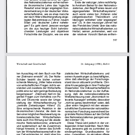
des Nationalsozialismus 
vorherrschen­
Ende 
der siebziger 
Jahre rechtf
ertig­
te Avr
aham 
Barkai 
für den Nationalso­
de  ökonomische 
Lehre 
das  'logische 
zialismus 
den Begriff 
eines 
neuen 
und 
Resultat' 
einer 
länger 
angelegten 
Son­
"
eigeng
earteten 
Wirtschaftssyst
ems", 
derentwic
klung 
in der deutschen 
Volks­
auch 
wenn 
vieles bei 
früheren 
oder 
wirtschafts
lehre, wie es etwa 
manche 
"
zeitge
nössischen 
Theor
etikern 
und 
der nach 
Hitlers 
Machtergreifung 
abge­
legten Bekenntnisse zu 
Führer, neuem 
Ideologen 
'entliehen' 
oder 
'angeeig
net' 
Staat 
und  'deutscher 
Lehre' 
nahele­
war" 
(3).  ln  den 
neunziger 
Jahren hat 
das 'Pendel 
des Urteils' über das natio­
gen? 
Es geht 
damit 
Janssen 
weniger 
um 
nalsozialis
tische 
Wirtschaft
sdenken, 
so 
die  aus 
heutiger 
Sicht 
bahn
bre­
chenden 
Leistungen 
und 
objektiven 
Herbst, 
seinen 
extremst
en, weit 
von 
"
der relativen 
Vorsicht Barkais ent
fern-
Fortsch
ritte der Diszip
lin, wie sie eine 
597 
24. 
4 
Wirtscha
ft  und 
Gesell
schaft 
Jahrgang 
(19
98), 
Hef
t 
ten Ausschlag 
mit dem 
Buch 
von  Rai­
zialistischen 
Wirtschaftsd
enkens 
und 
ner Zitelmann 
erreicht" 
(4).  Der 
Nolte­
seinen 
Auswirkungen 
zu beschä
ftigten, 
ohne 
daß aller
dings der Forsch
ungs­
Schüler 
bestritt 
die  bisher 
vorhe
rr­
stand 
davon 
allzusehr 
profitierte. 
Chri­
schende 
Meinung, 
Hitler 
habe 
erstens 
"
stina 
Kruse 
gelan
gte in ihr  er Freiburger 
von wirtschaftl
ichen 
Fragen 
nichts ver­
standen 
und zweitens 
der Wirtschafts­
Dissertation 
'Die Volkswir
tschaftslehre 
im  Nationalsozialismus' 
zu der Auffas­
politik 
eine 
nur sehr 
geringe 
Bedeutung 
sung, 
daß 
die  nationalsozialis
tische 
beigemessen" 
. Zitelmann 
hielt im Ge­
Weltansch
auung 
zwar 
ökonomis
ch re­
genteil 
Fragen 
zum 
Verhältnis 
von Po­
"
levante 
Aussagen" 
enthielte, 
diese 
aber 
litik  und  Ökonomie 
sowie 
der  Umge­
nicht 
so genau 
bestimmbar" seien, daß 
staltung 
der 
Wirtschaftsord
nung 
für 
"
zentrale 
Zielsetzu
ngen 
Hitlers" 
(5). 
über 
einen 
Vergleich 
mit den wissen­
"
"
Eine 
entsprechende 
Reaktion 
in  der 
schaftlichen 
Systemen 
der nationalök
o­
ökonomischen 
Literatur, 
die dann 
ne­
namischen 
Forschung ausreichend 
be­
gründe
te Rückschlüsse 
auf den Einfluß 
ben einer 
möglichen 
Neubewertu
ng na­
des 
Nationalsozialismus 
gezogen 
wer­
tionalsozialistischen 
Wirtschaftsden­
keng 
auch 
ihre Wirkung 
auf die akade­
den könnten" 
(9). 
mische 
Nationalökonomie 
untersucht 
Diese 
These 
wird jedoch 
in der vor­
und systematisch 
auf die Zusammen­
liegenden 
Arbeit 
bestritte
n. Nach 
Mei­
nung 
Janssens 
gab es zumin
dest 
zu­
hänge 
hinweist, 
in denen 
das Schrift­
eindergehörige 
Grundbaus
teine 
für 
tum der 
Wirtschafts
wissen
schaft in die­
eine 
- zugegeben 
- im einzelnen 
offene 
ser Zeit entst
anden 
ist, steht 
aber 
bis­