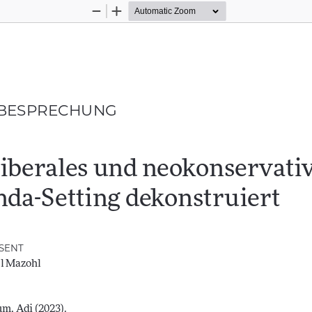
Zoom
Zoom
Out
In
BESPRECHUNG
iberales und neokonservativ
da-Setting dekonstruiert
SENT
l Mazohl 
, Adi (2023). 