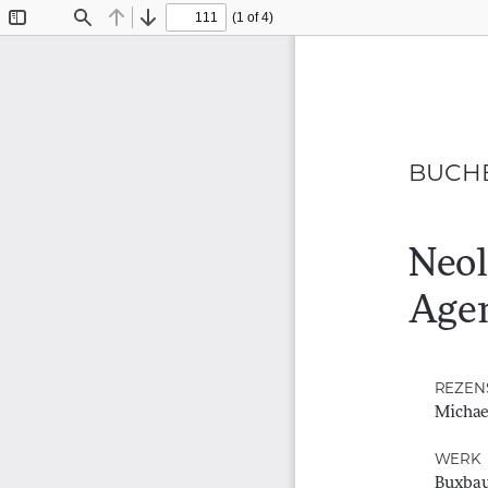
(1 of 4)
Toggle
Find
Previous
Next
Sidebar
BUCH
Neol
Agen
REZEN
Michae
WERK
Buxbaum