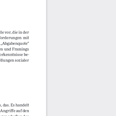
e vor, die in der 
Forderungen  mit  
 „Abgabenquote“  
en  und  Framings  
Vorkenntnisse be-
llungen sozialer 
 das. Es handelt 
 Angriffe auf den 
ngenschaften der 