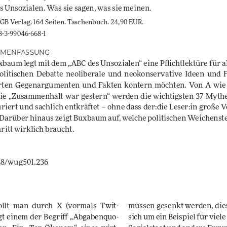
 Unsozialen. Was sie sagen, was sie meinen. 
B Verlag. 164 Seiten. Taschenbuch. 24,90 EUR. 
8-3-99046-668-1
MENFASSUNG
baum legt mit dem „ABC des Unsozialen“ eine Pflichtlektüre für all
olitischen  Debatte  neoliberale  und  neokonservative  Ideen  und  
ten  Gegenargumenten  und  Fakten  kontern  möchten.  Von  A  wie 
 wie  „Zusammenhalt  war  gestern“  werden  die  wichtigsten  37  Myth
riert und sachlich entkräftet – ohne dass der:die Leser:in große 
 Darüber hinaus zeigt Buxbaum auf, welche politischen Weichenste
ritt wirklich braucht.
88/wug501.236
müssen gesenkt werden, dies,
lt   man   durch   X   (vormals   Twit-
sich um ein Beispiel für viele
ngt  einem  der  Begriff  „Abgabenquo-
Sozialstaat und andere Erru
en.  Ein  „Top-Ökonom“  eines  wirt-