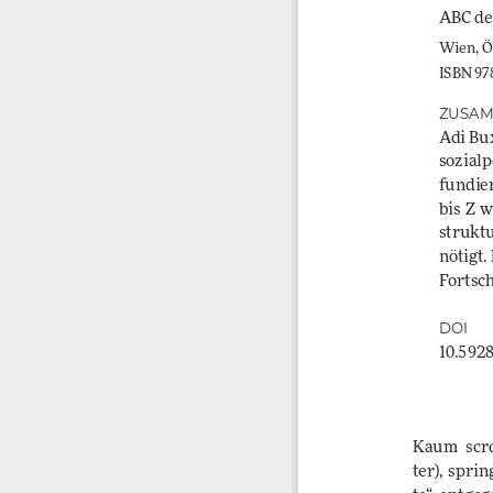
ABC des
Wien, ÖG
ISBN 97
ZUSAM
Adi Bux
sozialp
fundier
bis  Z 
struktu
nötigt.
Fortsch
DOI
10.592
Kaum   scrol
ter),  spri
te“  entgeg