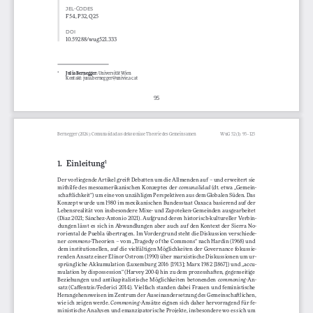
JEL-CODES
F54, P32, Q25
DOI
10.59288/wug521.333
Julia Bernegger:
* 
 Universität Wien 
Kontakt: julia.bernegger@univie.ac.at
95
Bernegger (2026): Comunalidad als dekoloniale Theorie des Gemeinsamen 
WuG 52 (1): 95–125
1. 
Einleitung
1
Der vorliegende Artikel greift Debatten um die Allmenden auf – und erweitert sie 
mithilfe  des  mesoamerikanischen  Konzeptes  der  
(dt.  etwa  „Gemein
-
comunalidad 
schaftlichkeit“)
um eine von unzähligen Perspektiven aus dem Globalen Süden. Das 
Konzept wurde um 1980 im mexikanischen Bundesstaat Oaxaca basierend auf der 
Lebensrealität  von  insbesondere  Mixe-  und  Zapoteken-Gemeinden  ausgearbeitet  
(Díaz 2021; Sánchez-Antonio 2021). Aufgrund deren historisch-kultureller Verbin
-
dungen  lässt  es  sich  in  Abwandlungen  aber  auch  auf  den  Kontext  der  Sierra  No
-
roriental de Puebla übertragen. Im Vordergrund steht die Diskussion verschiede
-
ner 
Theorien – vom „Tragedy of the Commons“ nach Hardin (1968) und 
commons-
dem institutionellen, auf die vielfältigen Möglichkeiten der Governance fokussie
-
renden Ansatz einer Elinor Ostrom (1990) über marxistische Diskussionen um ur
-
sprüngliche  Akkumulation  (Luxemburg  2016  [1913];  Marx  1982  [1867])  und  „accu
-
mulation by dispossession“ (Harvey 2004) hin zu dem prozesshaften, gegenseitige 
Beziehungen  und  antikapitalistische  Möglichkeiten  betonenden  
An
-
commoning-
satz  (Caffentzis/Federici  2014).  Vielfach  standen  dabei  Frauen  und  feministische  
Herangehensweisen im Zentrum der Auseinandersetzung des Gemeinschaftlichen, 
wie ich zeigen werde. 
Ansätze eignen sich daher hervorragend für fe-
Commoning-
ministische Analysen und emanzipatorische Projekte, insbesondere wo es sich um 