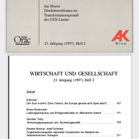
Jan Priewe 
Direktinvestitionen 
im 
Transformationsprozeß 
der GUS-Länder 
Wien 
23. Jahrgang 
(1997), 
Heft 
2 
WIRTSCHAFT 
UND 
GESELLSCHAFT 
23. Jahrgang 
(1997), 
Heft 
2 
Inhalt 
Editorial 
157 
Der Euro kommt: 
Eine 
Chance, 
die Europa gerade 
aufs 
Spiel 
setzt? 
. . . . . 
Bruno 
Rossmann 
171 
Leistungsmessung 
und Erfolgsma
ßstäbe 
im öffentlichen 
Sektor  . . . . . . . . 
Gunther 
Tichy 
193 
Technologiepr
ognosen 
und  Technologiepolitik 
. . . . . . . . . . . . . . . . . . . . . . . 
Renate 
Machat, 
Josef 
Schmee 
Organisations
aspek
te regionaler 
Kooperation 
am Beispiel 
der 
211 
Österr
eichischen 
Ostregion 
. . . . . . . . . . . . . . . . . . . . . . . . . . . . . . . . . . . . . . 