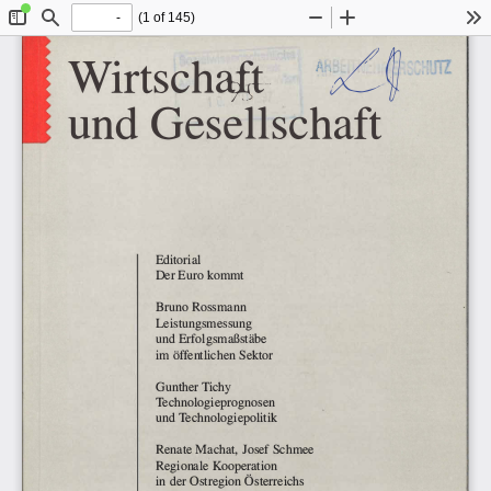
(1 of 145)
Toggle
Find
Zoom
Zoom
To
Sidebar
Out
In
L� 
Wirtscha#-
: 
und Gesellschaft 
Editorial 
Der Euro 
kommt 
Bruno 
Rossmann 
Leistungsmessung 
und 
Erfolgsmaßstäbe 
im öffentlichen 
Sektor 
Gunther 
Tichy 
Technologieprognosen 
und Technologiepolitik 
Renate 
Mac 
hat, J osef 
Schmee 
Regionale 
Kooperation 
in der Ostregion 
Österreichs 