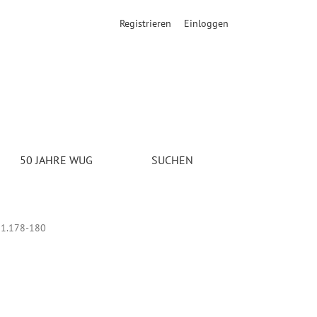
Registrieren
Einloggen
ung der Motive und Strategien für Direktinvestitionen ausländis
50 JAHRE WUG
SUCHEN
1.178-180