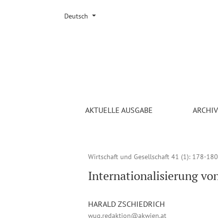
Sprache ändern. Die ausgewählte Sprache ist:
Deutsch
Internationalisierung von Kleinunternehmen: Di
AKTUELLE AUSGABE
ARCHI
Wirtschaft und Gesellschaft 41 (1)
: 178-180
Internationalisierung v
HARALD ZSCHIEDRICH
wug.redaktion@akwien.at