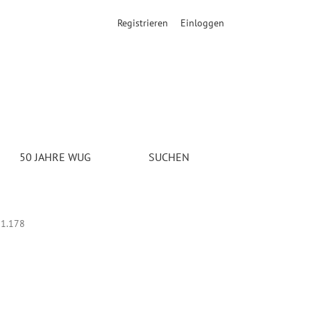
Registrieren
Einloggen
nd Ideen der Österreichischen Schule der Nationalökonomie. Wien,
50 JAHRE WUG
SUCHEN
1.178