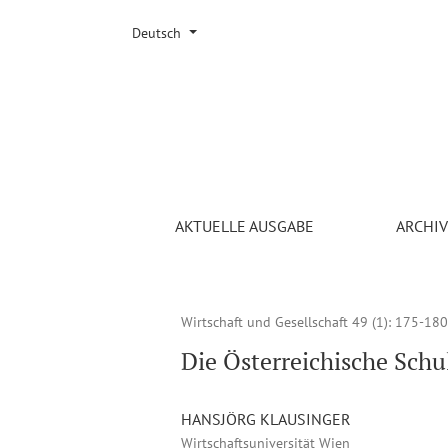
Sprache ändern. Die ausgewählte Sprache ist:
Deutsch
Die Österreichische Schule – leicht gefasst: Li
AKTUELLE AUSGABE
ARCHI
Wirtschaft und Gesellschaft 49 (1)
: 175-180
Die Österreichische Schul
HANSJÖRG KLAUSINGER
Wirtschaftsuniversität Wien