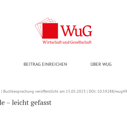
nsbichler, Alexander (2022). Viel mehr als nur Ökonomie. Köpfe u
V
BEITRAG EINREICHEN
ÜBER WUG
 | Buchbesprechung veröffentlicht am 15.05.2023 | DOI:
10.59288/wug49
e – leicht gefasst