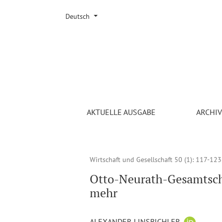
Sprache ändern. Die ausgewählte Sprache ist:
Deutsch
Otto-Neurath-Gesamtschau: Antiphilosophie, Utop
AKTUELLE AUSGABE
ARCHI
Wirtschaft und Gesellschaft 50 (1)
: 117-123
Otto-Neurath-Gesamtscha
mehr
ALEXANDER LINSBICHLER