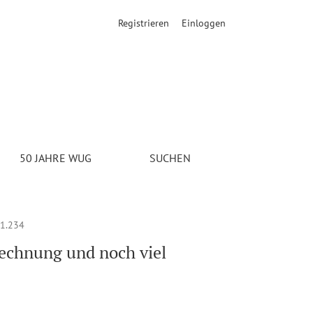
Registrieren
Einloggen
 Gesammelte Schriften (8 Bände). Reihenherausgeber: Rudolf Halle
50 JAHRE WUG
SUCHEN
1.234
echnung und noch viel