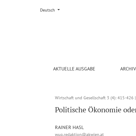
Sprache ändern. Die ausgewählte Sprache ist:
Deutsch
Politische Ökonomie oder verwissenschaftlichte 
AKTUELLE AUSGABE
ARCHI
Wirtschaft und Gesellschaft 3 (4)
: 415-426 
Politische Ökonomie oder
RAINER HASL
wug.redaktion@akwien.at