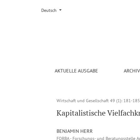
Sprache ändern. Die ausgewählte Sprache ist:
Deutsch
Kapitalistische Vielfachkrise: rechte Gewerksch
AKTUELLE AUSGABE
ARCHI
Wirtschaft und Gesellschaft 49 (1)
: 181-185
Kapitalistische Vielfach
BENJAMIN HERR
FORBA - Forschungs- und Beratungsstelle A