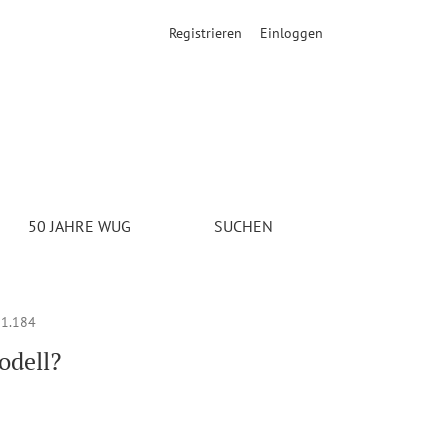
Registrieren
Einloggen
 Schubert) (2020). In der Warteschlange. Arbeiter*innen und die 
50 JAHRE WUG
SUCHEN
1.184
odell?