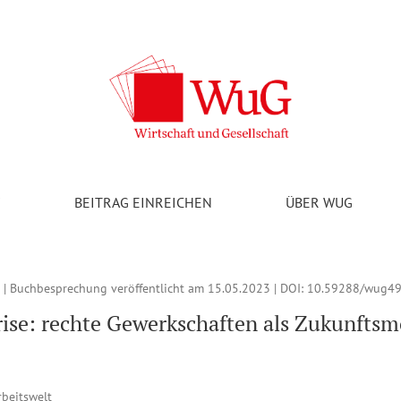
aften als Zukunftsmodell? Dörre, Klaus (unter Mitarbeit von Livia
V
BEITRAG EINREICHEN
ÜBER WUG
 | Buchbesprechung veröffentlicht am 15.05.2023 | DOI:
10.59288/wug49
krise: rechte Gewerkschaften als Zukunftsm
rbeitswelt