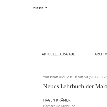
Sprache ändern. Die ausgewählte Sprache ist:
Deutsch
Neues Lehrbuch der Makroökonomik: Post-Keynes
AKTUELLE AUSGABE
ARCHI
Wirtschaft und Gesellschaft 50 (3)
: 131-137
Neues Lehrbuch der Makr
HAGEN KRÄMER
Hochschule Karlsruhe