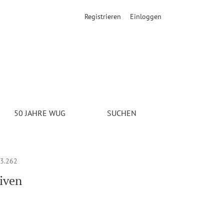
Registrieren
Einloggen
er Kalecki and Keynes: Post-Keynesian Foundations.Cheltenham (
50 JAHRE WUG
SUCHEN
3.262
iven