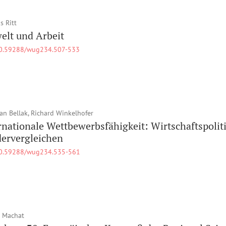
 Ritt
lt und Arbeit
0.59288/wug234.507-533
ian Bellak, Richard Winkelhofer
rnationale Wettbewerbsfähigkeit: Wirtschaftspolit
ervergleichen
0.59288/wug234.535-561
 Machat