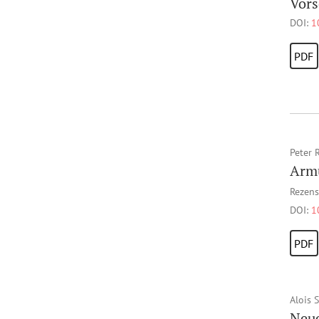
Vors
DOI:
1
PDF
Peter 
Armu
Rezens
DOI:
1
PDF
Alois 
Neue