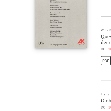
WuG R
Ques
der 
DOI:
1
PDF
Franz 
Glob
DOI:
1