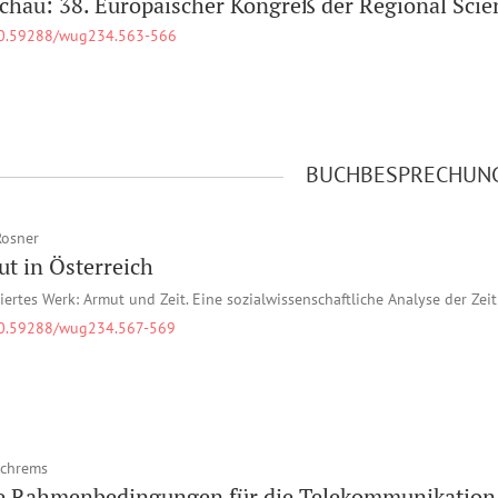
chau: 38. Europäischer Kongreß der Regional Scie
0.59288/wug234.563-566
BUCHBESPRECHUN
Rosner
t in Österreich
iertes Werk: Armut und Zeit. Eine sozialwissenschaftliche Analyse der Zeit
0.59288/wug234.567-569
Schrems
 Rahmenbedingungen für die Telekommunikation