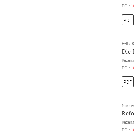
DOI:
1
PDF
Felix 
Die 
Rezens
DOI:
1
PDF
Norber
Refo
Rezens
DOI:
1