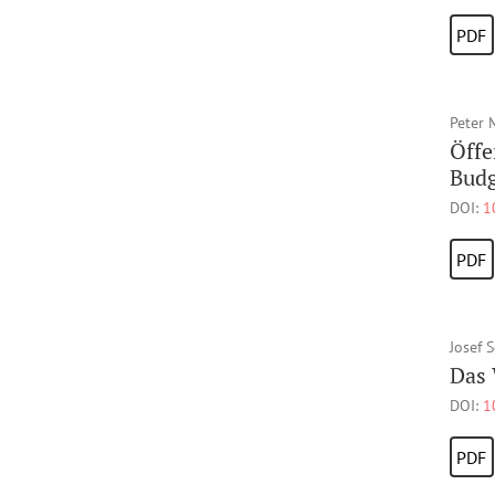
PDF
Peter 
Öffe
Budg
DOI:
1
PDF
Josef 
Das 
DOI:
1
PDF