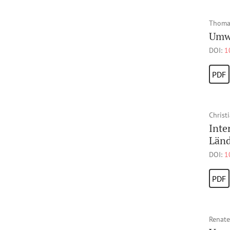
Thomas
Umwe
DOI:
1
PDF
Christ
Inte
Länd
DOI:
1
PDF
Renate