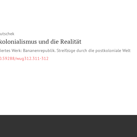
Butschek
kolonialismus und die Realität
iertes Werk: Bananenrepublik. Streifzüge durch die postkoloniale Welt
0.59288/wug312.311-312