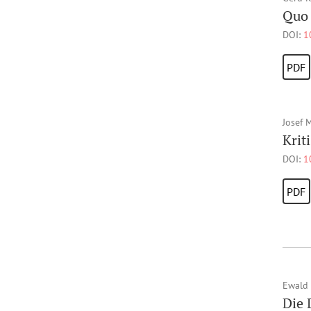
Quo 
DOI:
1
PDF
Josef 
Krit
DOI:
1
PDF
Ewald
Die 