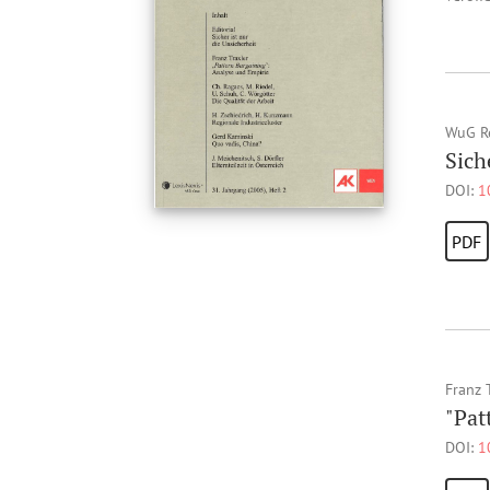
WuG R
Sich
DOI:
1
PDF
Franz 
"Pat
DOI:
1