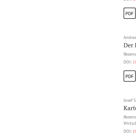
PDF
Andrea
Der 
Rezens
DOI:
1
PDF
Josef 
Kart
Rezens
Wirtsc
DOI:
1