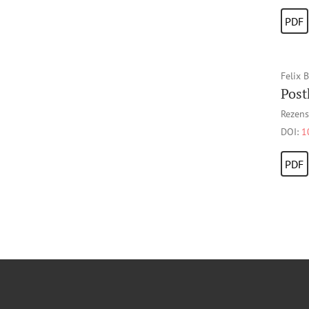
PDF
Felix 
Post
Rezens
DOI:
1
PDF