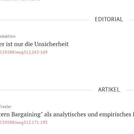
EDITORIAL
edaktion
er ist nur die Unsicherheit
0.59288/wug312.163-169
ARTIKEL
Traxler
tern Bargaining" als analytisches und empirisches
0.59288/wug312.171-195