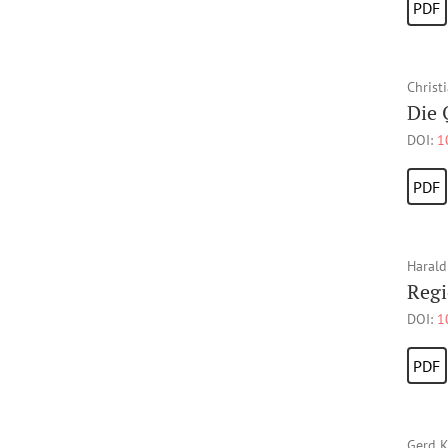
PDF
Christ
Die 
DOI:
1
PDF
Harald
Regi
DOI:
1
PDF
Gerd K