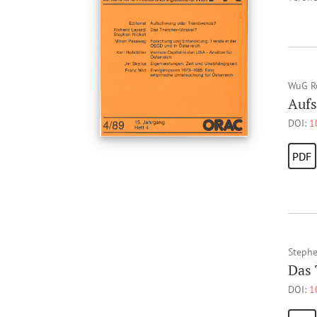
WuG R
Aufs
DOI:
1
PDF
Stephe
Das 
DOI:
1