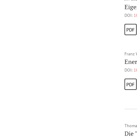
Eige
DOI:
1
PDF
Franz 
Ener
DOI:
1
PDF
Thoma
Die 