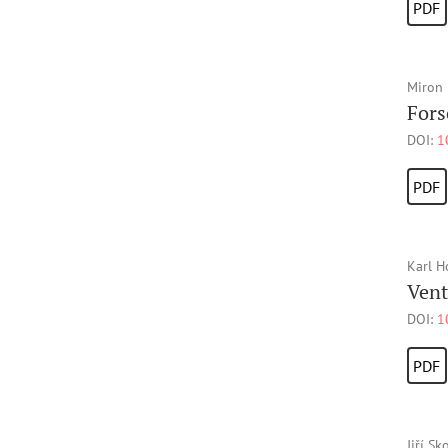
PDF
Miron
Fors
DOI:
1
PDF
Karl H
Vent
DOI:
1
PDF
Jiří Sk