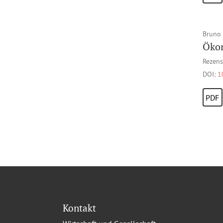
Bruno
Ökon
Rezens
DOI:
1
PDF
Kontakt