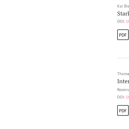
Kai Bi
Star
DOI:
1
PDF
Thomas
Inte
Rezens
DOI:
1
PDF