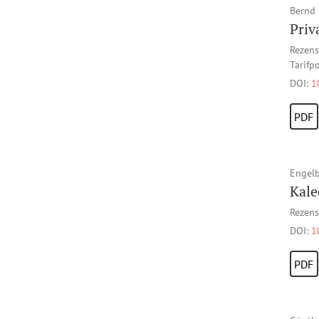
Bernd 
Priv
Rezens
Tarifpo
DOI:
1
PDF
Engel
Kale
Rezens
DOI:
1
PDF