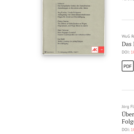
WuG R
Das 
DOI:
1
PDF
Jörg F
Über
Folg
DOI:
1