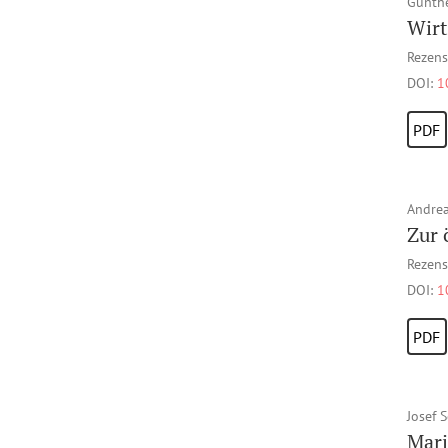
Günth
Wirt
Rezens
DOI:
1
PDF
Andrea
Zur 
Rezens
DOI:
1
PDF
Josef 
Mari