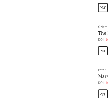
PDF
Özlem
The 
DOI:
1
PDF
Peter 
Marx
DOI:
1
PDF