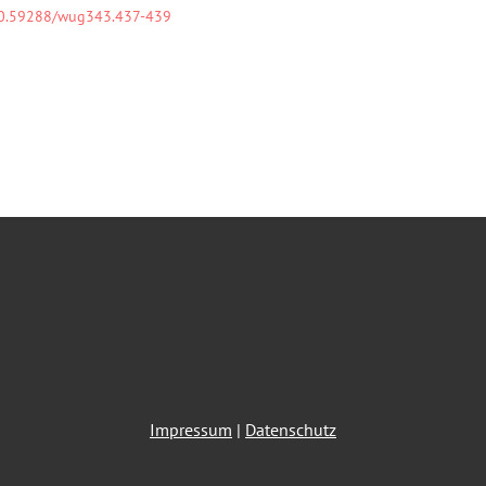
0.59288/wug343.437-439
Impressum
|
Datenschutz