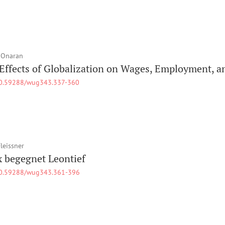
 Onaran
Effects of Globalization on Wages, Employment, a
0.59288/wug343.337-360
Fleissner
 begegnet Leontief
0.59288/wug343.361-396