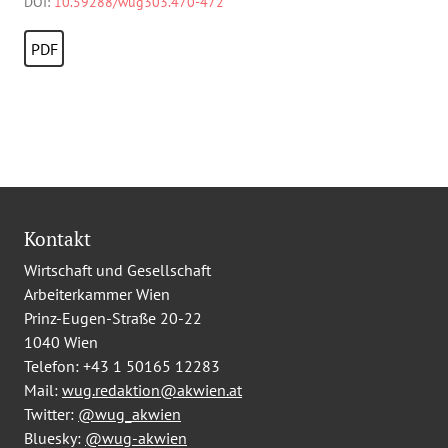
DOI:
10.59288/wug303.470-472
PDF
Kontakt
Wirtschaft und Gesellschaft
Arbeiterkammer Wien
Prinz-Eugen-Straße 20-22
1040 Wien
Telefon:
+43 1 50165 12283
Mail:
wug.redaktion@akwien.at
Twitter:
@wug_akwien
Bluesky:
@wug-akwien