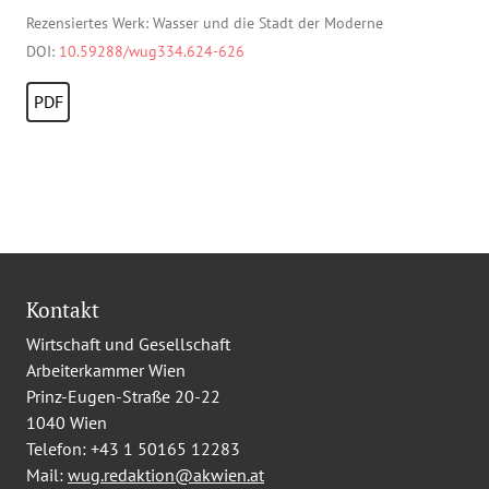
Rezensiertes Werk: Wasser und die Stadt der Moderne
DOI:
10.59288/wug334.624-626
PDF
Kontakt
Wirtschaft und Gesellschaft
Arbeiterkammer Wien
Prinz-Eugen-Straße 20-22
1040 Wien
Telefon:
+43 1 50165 12283
Mail:
wug.redaktion@akwien.at