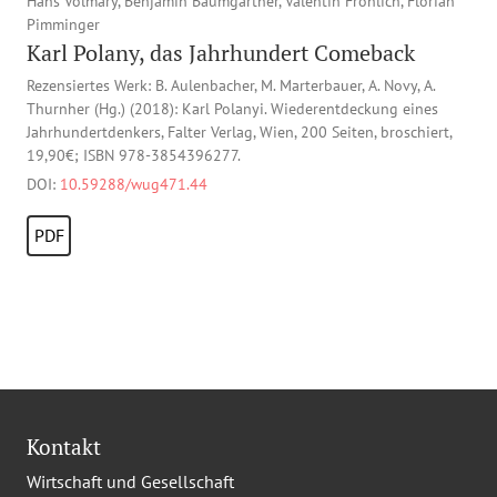
Hans Volmary, Benjamin Baumgartner, Valentin Fröhlich, Florian
Pimminger
Karl Polany, das Jahrhundert Comeback
Rezensiertes Werk: B. Aulenbacher, M. Marterbauer, A. Novy, A.
Thurnher (Hg.) (2018): Karl Polanyi. Wiederentdeckung eines
Jahrhundertdenkers, Falter Verlag, Wien, 200 Seiten, broschiert,
19,90€; ISBN 978-3854396277.
DOI:
10.59288/wug471.44
PDF
Kontakt
Wirtschaft und Gesellschaft