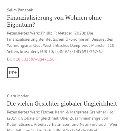
Selim Banabak
Finanzialisierung von Wohnen ohne
Eigentum?
Rezensiertes Werk: Phillip. P. Metzger (2020): Die
Finanzialisierung der deutschen Ökonomie am Beispiel des
Wohnungsmarktes , Westfählisches Dampfboot Münster, 310
Seiten, broschiert, EUR 30; ISBN 978-3-89691-262-6.
DOI:
10.59288/wug471.50
PDF
Clara Moder
Die vielen Gesichter globaler Ungleichheit
Rezensiertes Werk: Fischer, Karin & Margarete Grandner (Hg.)
(2019): Globale Ungleichheit. Über Zusammenhänge von
Kolonialismus, Arbeitsverhältnissen und Naturverbrauch. Wien:
Mandelbaum Verlag. 25€ ISBN: 978-385476-849-4